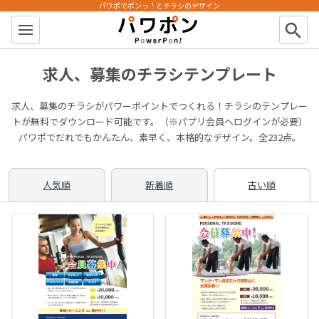
パワポでポンっ！とチラシのデザイン
パワポン
search
求人、募集のチラシテンプレート
求人、募集のチラシがパワーポイントでつくれる！チラシのテンプレー
トが無料でダウンロード可能です。（※パプリ会員へログインが必要）
パワポでだれでもかんたん、素早く、本格的なデザイン。全232点。
人気順
新着順
古い順