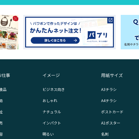
お仕事
イメージ
用紙サイズ
食品
ビジネス向き
A3チラシ
局
おしゃれ
A4チラシ
祉
ナチュラル
ポストカード
売
インパクト
A1ポスター
容
明るい
名刺