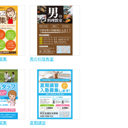
募集
男の料理教室
募集
夏期講習