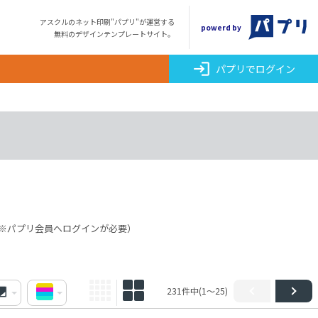
アスクルのネット印刷"パプリ"が運営する
powerd by
無料のデザインテンプレートサイト。
login
パプリでログイン
※パプリ会員へログインが必要）
231件中(1～25)