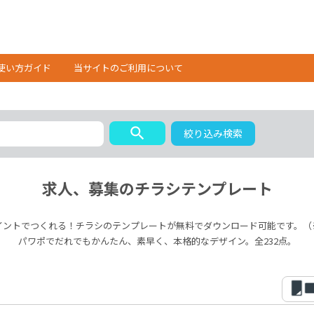
使い方ガイド
当サイトのご利用について
search
絞り込み検索
求人、募集のチラシテンプレート
イントでつくれる！チラシのテンプレートが無料でダウンロード可能です。（
パワポでだれでもかんたん、素早く、本格的なデザイン。全232点。