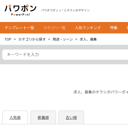
パワポでポンっ！とチラシのデザイン
テンプレート一覧
カテゴリ一覧
人気ランキング
特集
TOP
カテゴリから探す
用途・シーン
求人、募集
求人、募集のチラシがパワーポ
人気順
新着順
古い順