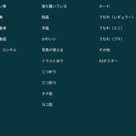
い事
落ち着いている
カード
業
和風
うちわ（レギュラー）
動車
洋風
うちわ（ミニ）
動産
かわいい
うちわ（プチ）
業、コンサル
写真が使える
その他
イラストあり
A2ポスター
二つ折り
三つ折り
タテ型
ヨコ型