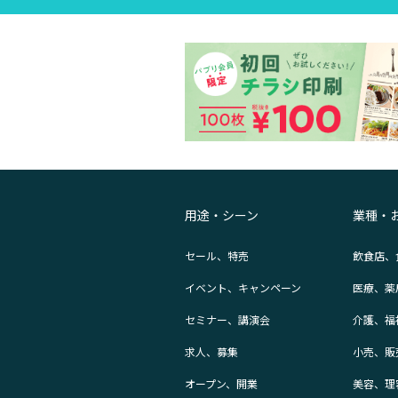
用途・シーン
業種・
セール、特売
飲食店、
イベント、キャンペーン
医療、薬
セミナー、講演会
介護、福
求人、募集
小売、販
オープン、開業
美容、理