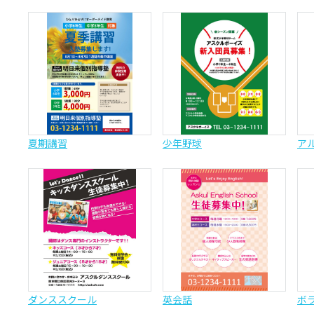
夏期講習
少年野球
ア
ダンススクール
英会話
ボ